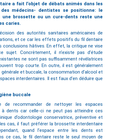
ntaire a fait l’objet de débats animés dans les
 des médecins- dentistes se positionne: le
, une brossette ou un cure-dents reste une
es caries.
écision des autorités sanitaires américaines de
tions, et ce car les effets positifs du fil dentaire
conclusions hâtives. En effet, la critique ne vise
ce sujet. Concrètement, il n’existe pas d’étude
s existantes ne sont pas suffisamment révélatrices
ouvent trop courte. En outre, il est généralement
anté générale et buccale, la consommation d’alcool et
espaces interdentaires. Il est faux d’en déduire que
ygiène buccale
inue de recommander de nettoyer les espaces
 à dents car celle-ci ne peut pas atteindre ces
nique d’odontologie conservatrice, préventive et
des cas, il faut préférer la brossette interdentaire
Cependant, quand l’espace entre les dents est
ans ce cas, le fil dentaire reste le seul moyen de