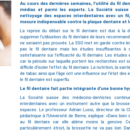
Au cours des dernières semaines, l’utilité du fil de
médias et parmi les experts. La Société suisse
nettoyage des espaces interdentaires avec un fil
mesure indispensable contre la plaque dentaire et l
La reprise du débat sur le fil dentaire est due à la d
supprimer l’utilisation du fil dentaire de leurs recommanda
ne seraient pas prouvés. La SSO met en garde contre les 
pas le fil dentaire mais les études insuffisantes à 
satisfaisante sur l’efficacité du fil dentaire. Les étude
car la période sur laquelle portent les recherches est s
difficile d’isoler l’effet du fil dentaire. La nutrition, la s
de tabac ainsi que l’âge ont une influence sur l’état des 
le fil dentaire est superflu.
Le fil dentaire fait partie intégrante d’une bonne h
La Société suisse des médecins-dentistes cont
interdentaires avec un instrument autre que la brosse
espaces. Le professeur Adrian Lussi, directeur de la Cli
pédiatrique à l’Université de Berne, explique: «Dans bien 
au fil dentaire car elle abîme moins la gencive. 
particulièrement étroit, la brossette ne va pas loin. D